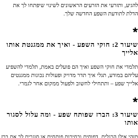
להגיע, ותזרעי את הזרעים הראשונים לשינוי שיפתחו לך את
הדלת לתודעת השפע החדשה שלך.
שיעור 2: חוקי השפע - ואיך את ממגנטת אותו
אלייך
תלמדי את חוקי השפע ואיך הם פועלים באמת, תלמדי להשפיע
עליהם במודע, תגלי איך תדר מדויק ופעולות נכונות ממגנטים
אלייך שפע – ותתחילי לחשוב ולפעול ממקום אחר לגמרי.
שיעור 3: הברז שפותח שפע - ומה עלול לסגור
אותו
תזהי אילו הרגלים, דפוסים ובחירות פותחים או סוגרים לך את ברז