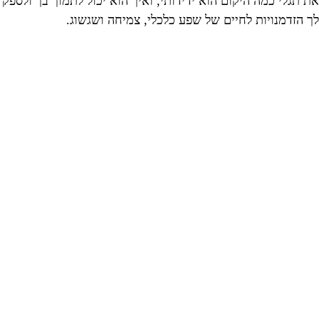
את תגלי כמה היקום הוא ידידותי, ואיך הוא יכול לתמוך בך ולספק
לך הזדמנויות לחיים של שפע כלכלי, צמיחה ושגשוג.